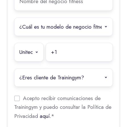
del
negocio
fitness
*
¿Cuál
es
tu
modelo
Teléfono
de
WhatsApp
*
negocio
fitness?
¿Eres
*
client@
de
Trainingym?
Acepto recibir comunicaciones de
Trainingym y puedo consultar la Política de
Privacidad
aquí.
*