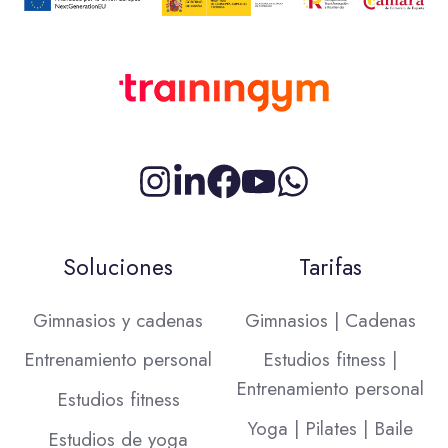
Síguenos
¿Conectamos
Síguenos
Síguenos
en
en
en
en
Instagram
LinkedIn?
Facebook
YouTube
Soluciones
Tarifas
Gimnasios y cadenas
Gimnasios | Cadenas
Entrenamiento personal
Estudios fitness |
Entrenamiento personal
Estudios fitness
Yoga | Pilates | Baile
Estudios de yoga