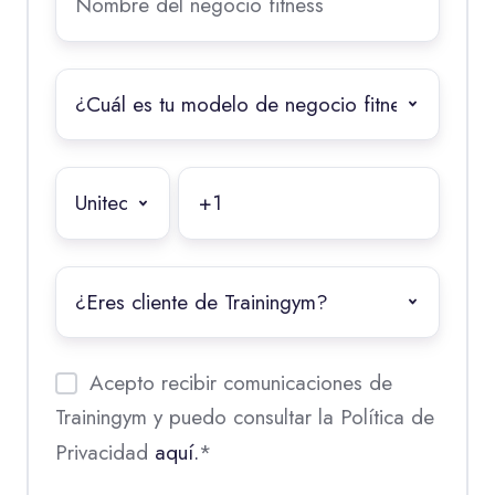
del
negocio
fitness
*
¿Cuál
es
tu
modelo
Teléfono
de
WhatsApp
*
negocio
fitness?
¿Eres
*
client@
de
Trainingym?
Acepto recibir comunicaciones de
Trainingym y puedo consultar la Política de
Privacidad
aquí.
*