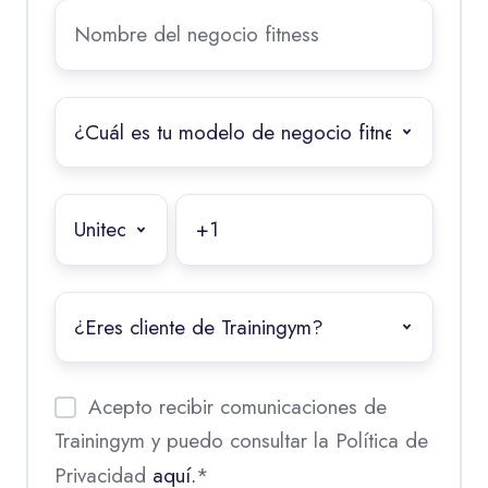
Nombre
del
negocio
fitness
*
¿Cuál
es
tu
modelo
Teléfono
de
WhatsApp
*
negocio
fitness?
¿Eres
*
client@
de
Trainingym?
Acepto recibir comunicaciones de
Trainingym y puedo consultar la Política de
Privacidad
aquí.
*